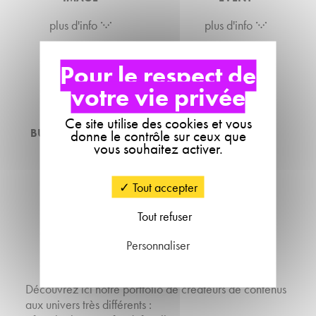
plus d'info
plus d'info
Ce site utilise des cookies et vous
donne le contrôle sur ceux que
BUSINESS ANNEXE
vous souhaitez activer.
plus d'info
Tout accepter
Tout refuser
10
Notre team
11
Personnaliser
influente !
12
Découvrez ici notre portfolio de créateurs de contenus
aux univers très différents :