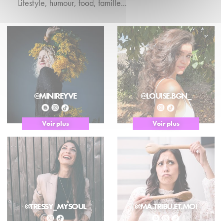
Lifestyle, humour, food, famille...
@MINIREYVE
@LOUISE.BGN_
Voir plus
Voir plus
@TRESSY_MYSOUL
@MA.TRIBU.ET.MOI