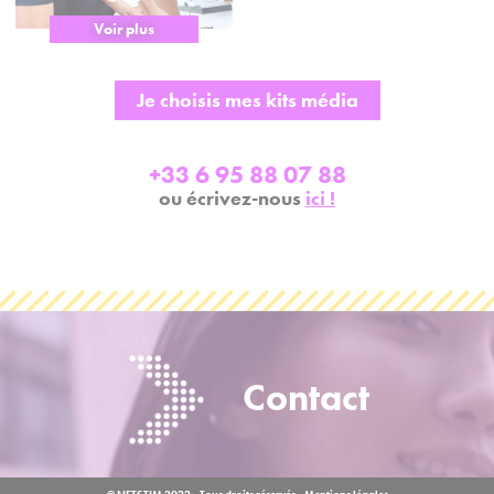
Voir plus
Je choisis mes kits média
+33 6 95 88 07 88
ou écrivez-nous
ici !
Contact