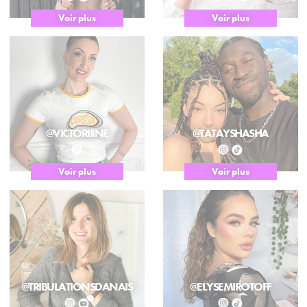
Voir plus
Voir plus
@VICTORIIINE
@TATAYSHASHA
Voir plus
Voir plus
@TRIBULATIONSDANAIS
@ELYSEMIROTOFF