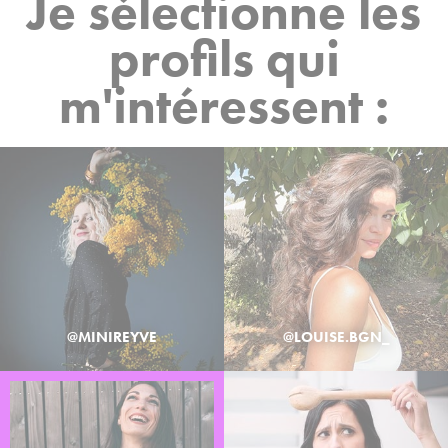
Je sélectionne les
profils qui
m'intéressent :
@MINIREYVE
@LOUISE.BGN_