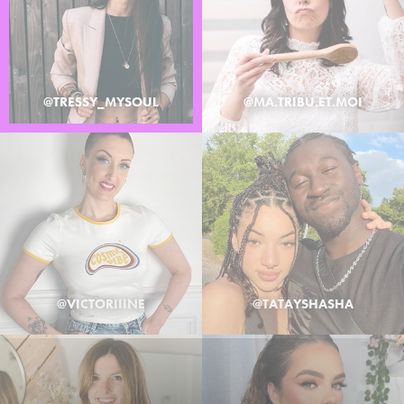
@TRESSY_MYSOUL
@MA.TRIBU.ET.MOI
@VICTORIIINE
@TATAYSHASHA